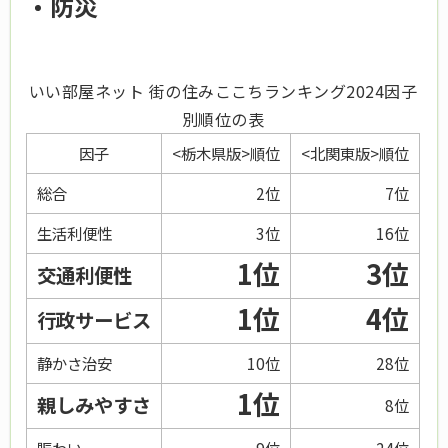
防災
いい部屋ネット 街の住みここちランキング2024因子
別順位の表
因子
<栃木県版>順位
<北関東版>順位
総合
2位
7位
生活利便性
3位
16位
1位
3位
交通利便性
1位
4位
行政サービス
静かさ治安
10位
28位
1位
親しみやすさ
8位
賑わい
9位
24位