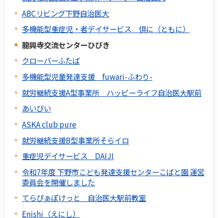
ABCリビング下野自治医大
多機能型重症児・者デイサービス 倶に（ともに）
龍興寺交流センターひびき
クローバーふたば
多機能型児童発達支援 fuwari-ふわり-
就労継続支援A型事業所 ハッピーライフ自治医大駅前
あいびい
ASKA club pure
就労継続支援B型事業所そらイロ
重症児デイサービス DAIJI
令和7年度 下野市こども発達支援センターこばと園 運営
委員会を開催しました
てらぴぁぽけっと 自治医大駅前教室
Enishi（えにし）