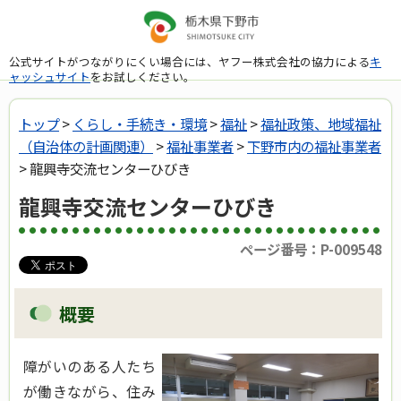
公式サイトがつながりにくい場合には、ヤフー株式会社の協力による
キ
ャッシュサイト
をお試しください。
トップ
>
くらし・手続き・環境
>
福祉
>
福祉政策、地域福祉
（自治体の計画関連）
>
福祉事業者
>
下野市内の福祉事業者
> 龍興寺交流センターひびき
龍興寺交流センターひびき
ページ番号：P-009548
概要
障がいのある人たち
が働きながら、住み