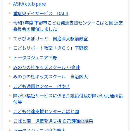
ASKA club pure
重症児デイサービス DAIJI
令和7年度 下野市こども発達支援センターこばと園 運営
委員会を開催しました
てらぴぁぽけっと 自治医大駅前教室
こどもサポート教室「きらり」下野校
トータスジュニア下野
みのりの杜キッズスクール 小金井
みのりの杜キッズスクール 自治医大
こども通園センター けやき
障がい福祉サービスに係る介護給付及び障がい児通所給
付等
こども発達支援センターこばと園
こばと園 児童発達支援 自己評価の結果
トータスジュニア自治医大