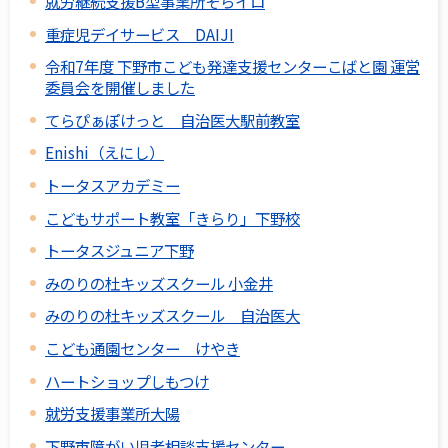
就労継続支援B型事業所そらイロ
重症児デイサービス DAIJI
令和7年度 下野市こども発達支援センターこばと園 運営
委員会を開催しました
てらぴぁぽけっと 自治医大駅前教室
Enishi（えにし）
トータスアカデミー
こどもサポート教室「きらり」下野校
トータスジュニア下野
みのりの杜キッズスクール 小金井
みのりの杜キッズスクール 自治医大
こども通園センター けやき
ハートショップしもつけ
就労支援事業所大陽
下野市障がい児者相談支援センター