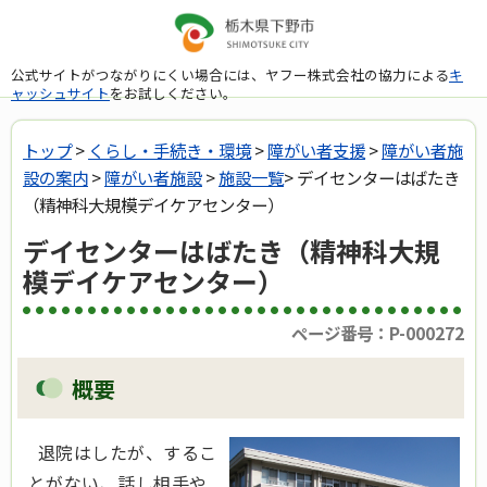
公式サイトがつながりにくい場合には、ヤフー株式会社の協力による
キ
ャッシュサイト
をお試しください。
トップ
>
くらし・手続き・環境
>
障がい者支援
>
障がい者施
設の案内
>
障がい者施設
>
施設一覧
> デイセンターはばたき
（精神科大規模デイケアセンター）
デイセンターはばたき（精神科大規
模デイケアセンター）
ページ番号：P-000272
概要
退院はしたが、するこ
とがない、話し相手や