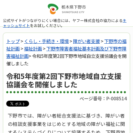
公式サイトがつながりにくい場合には、ヤフー株式会社の協力による
キ
ャッシュサイト
をお試しください。
トップ
>
くらし・手続き・環境
>
障がい者支援
>
下野市の福
祉計画
>
福祉計画
>
下野市障害者福祉基本計画及び下野市障
害福祉計画
> 令和5年度第2回下野市地域自立支援協議会を開
催しました
令和5年度第2回下野市地域自立支援
協議会を開催しました
ページ番号：P-008514
下野市では、障がい者総合支援法に基づき、障がい者
の相談支援事業をはじめとする地域の障がい福祉に関
するシステムづくりについて協議するため、下野市地