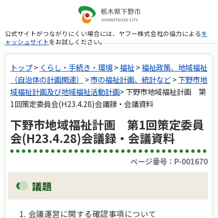
公式サイトがつながりにくい場合には、ヤフー株式会社の協力による
キ
ャッシュサイト
をお試しください。
トップ
>
くらし・手続き・環境
>
福祉
>
福祉政策、地域福祉
（自治体の計画関連）
>
市の福祉計画、統計など
>
下野市地
域福祉計画及び地域福祉活動計画
> 下野市地域福祉計画 第
1回策定委員会(H23.4.28)会議録・会議資料
下野市地域福祉計画 第1回策定委員
会(H23.4.28)会議録・会議資料
ページ番号：P-001670
議題
会議運営に関する確認事項について