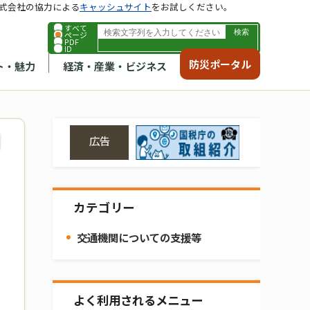
式会社の協力による
キャッシュサイト
をお試しください。
すべて
ページ
PDF
ID
防災ポータル
ト・魅力
経済・産業・ビジネス
広告
カテゴリー
交通機関についての支援等
よく利用されるメニュー